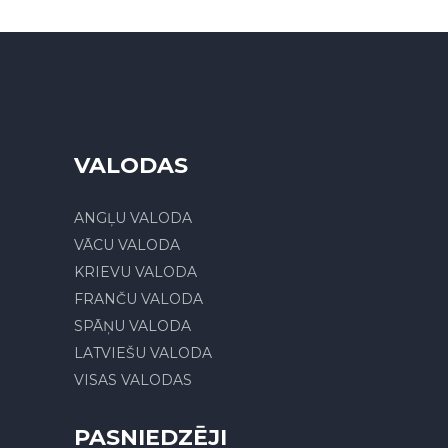
VALODAS
ANGĻU VALODA
VĀCU VALODA
KRIEVU VALODA
FRANČU VALODA
SPĀŅU VALODA
LATVIEŠU VALODA
VISAS VALODAS
PASNIEDZĒJI