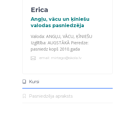
Erica
Angļu, vācu un ķīniešu
valodas pasniedzēja
Valoda: ANGĻU, VĀCU, ĶĪNIEŠU
Izglītība: AUGSTĀKĀ Pieredze:
pasniedz kopš 2010.gada
email: mirtego@skola.lv
Kursi
Pasniedzēja apraksts