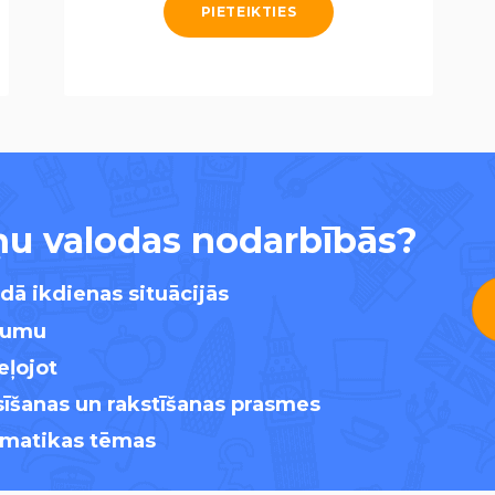
PIETEIKTIES
ņu valodas nodarbībās?
dā ikdienas situācijās
ājumu
eļojot
sīšanas un rakstīšanas prasmes
ramatikas tēmas