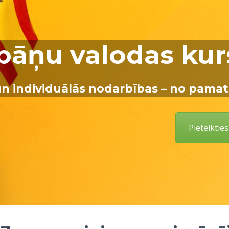
pāņu valodas kur
n individuālās nodarbības – no pamati
Pieteiktie