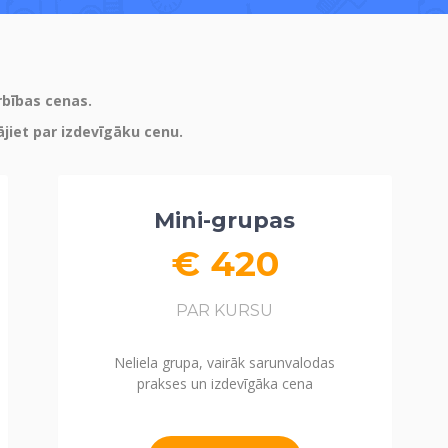
rbības cenas.
ājiet par izdevīgāku cenu.
Mini-grupas
€ 420
PAR KURSU
Neliela grupa, vairāk sarunvalodas
prakses un izdevīgāka cena