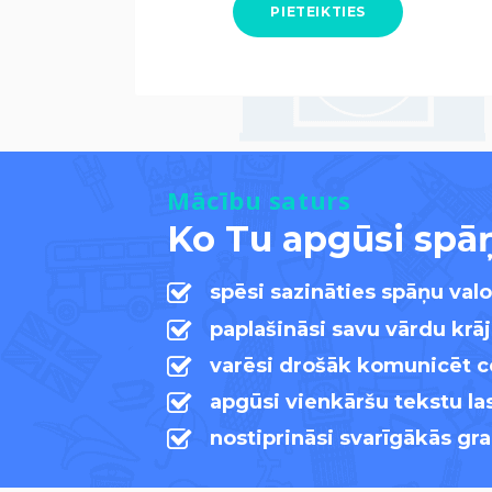
PIETEIKTIES
Mācību saturs
Ko Tu apgūsi spā
spēsi sazināties spāņu valo
paplašināsi savu vārdu kr
varēsi drošāk komunicēt c
apgūsi vienkāršu tekstu la
nostiprināsi svarīgākās g