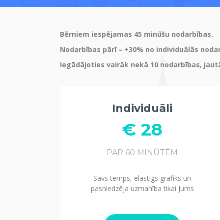
Bērniem iespējamas 45 minūšu nodarbības.
Nodarbības pārī – +30% no individuālās noda
Iegādājoties vairāk nekā 10 nodarbības, jaut
Individuāli
€ 28
PAR 60 MINŪTĒM
Savs temps, elastīgs grafiks un
pasniedzēja uzmanība tikai Jums