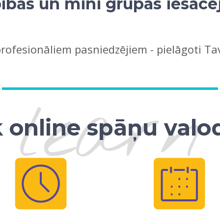
ības un mini grupas iesācē
profesionāliem pasniedzējiem - pielāgoti 
learn
 online spāņu valo