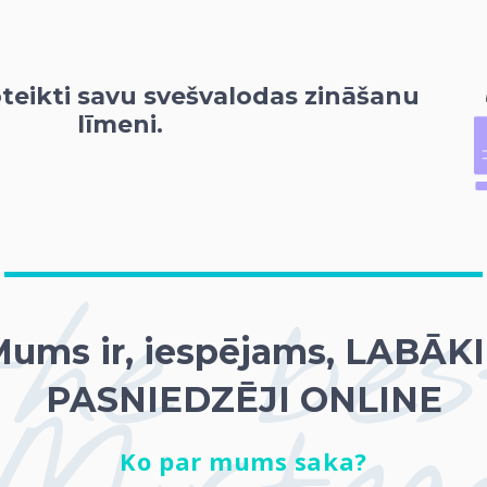
oteikti savu svešvalodas zināšanu
līmeni.
the bes
ums ir, iespējams, LABĀK
PASNIEDZĒJI ONLINE
Ko par mums saka?