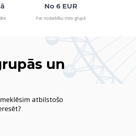
ļā
No 6 EUR
āte
Par nodarbību mini-grupā
grupās un
emeklēsim atbilstošo
eresēt?