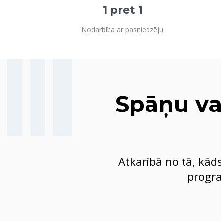
1 pret 1
Nodarbība ar pasniedzēju
Spāņu va
Atkarībā no tā, kād
progra