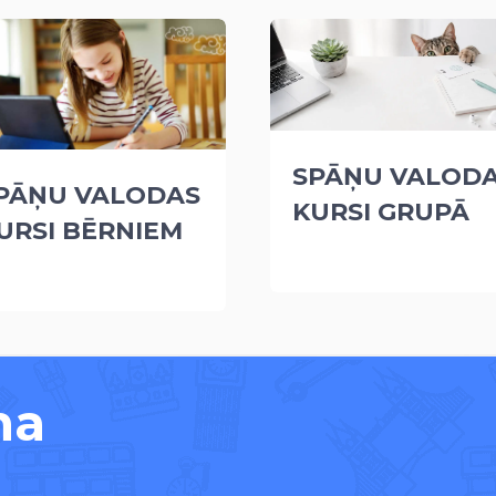
SPĀŅU VALOD
PĀŅU VALODAS
KURSI GRUPĀ
URSI BĒRNIEM
na