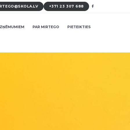
RTEGO@SKOLA.LV
+371 23 307 688
ZŅĒMUMIEM
PAR MIRTEGO
PIETEIKTIES