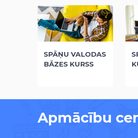
SPĀŅU VALODAS
S
BĀZES KURSS
K
Apmācību ce