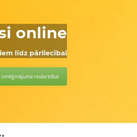
si online
em līdz pārliecībai
s izmēģinājuma nodarbībai