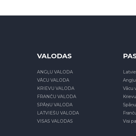
VALODAS
PAS
ANGĻU VALODA
Latvie
VĀCU VALODA
Angļu 
KRIEVU VALODA
Vācu v
FRANČU VALODA
Krievu
SPĀŅU VALODA
Spāņu
LATVIEŠU VALODA
Franču
VISAS VALODAS
Visi p