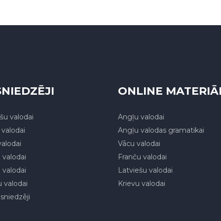
NIEDZĒJI
ONLINE MATERIĀ
šu valodai
Angļu valodai
valodai
Angļu valodas gramatikai
alodai
Vācu valodai
 valodai
Franču valodai
 valodai
Latviešu valodai
 valodai
Krievu valodai
asniedzēji