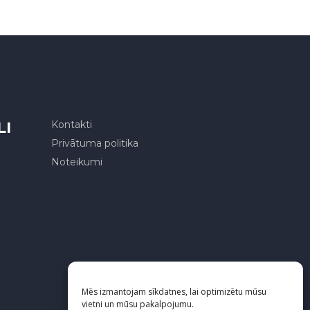
LI
Kontakti
Privātuma politika
Noteikumi
Mēs izmantojam sīkdatnes, lai optimizētu mūsu
vietni un mūsu pakalpojumu.