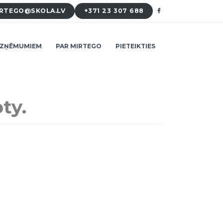
RTEGO@SKOLA.LV
+371 23 307 688
ZŅĒMUMIEM
PAR MIRTEGO
PIETEIKTIES
ty.