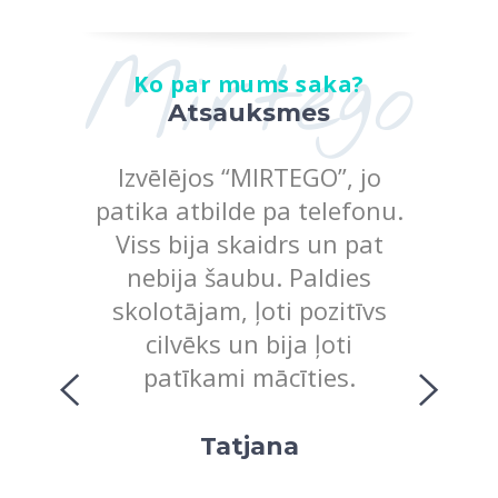
Mirtego
Ko par mums saka?
Atsauksmes
itenēm,
Izvēlējos “MIRTEGO”, jo
Es uzs
ild pa
patika atbilde pa telefonu.
bija ma
ot visu
Viss bija skaidrs un pat
rezul
ld uz
nebija šaubu. Paldies
savas
jumiem
skolotājam, ļoti pozitīvs
patika,
i. Liels
cilvēks un bija ļoti
ļoti a
am, kas
patīkami mācīties.
gan g
ā ar to,
mat
īgi
run
Tatjana
 jauki,
interes