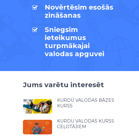
Novērtēsim esošās
zināšanas
Sniegsim
ieteikumus
turpmākajai
valodas apguvei
Jums varētu interesēt
KURDU VALODAS BĀZES
KURSS
KURDU VALODAS KURSS
CEĻOTĀJIEM