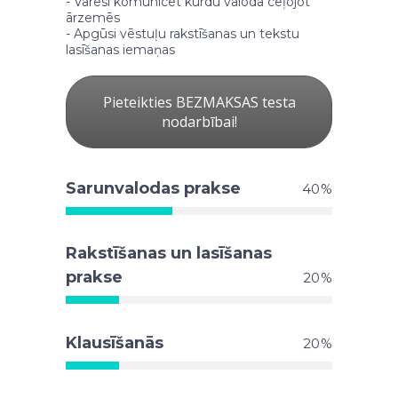
- Varēsi komunicēt kurdu valodā ceļojot
ārzemēs
- Apgūsi vēstuļu rakstīšanas un tekstu
lasīšanas iemaņas
Pieteikties BEZMAKSAS testa
nodarbībai!
Sarunvalodas prakse
40
Rakstīšanas un lasīšanas
prakse
20
Klausīšanās
20