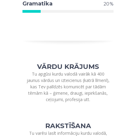
Gramatika
20
VĀRDU KRĀJUMS
Tu apgūsi kurdu valodā vairāk kā 400
jaunus vārdus un izteicienus (katrā līmenī),
kas Tev palīdzēs komunicēt par tādām
tēmām kā – ģimene, draugi, iepirkšanās,
ceļojumi, profesija utt.
RAKSTĪŠANA
Tu varēsi lasīt informāciju kurdu valodā,