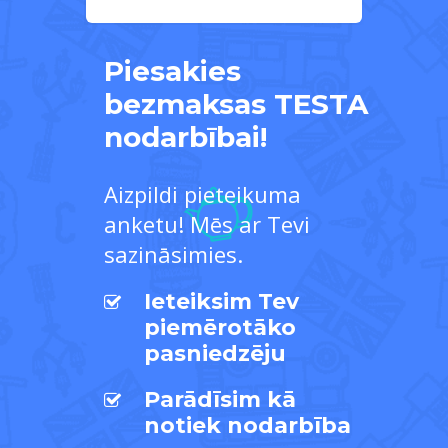
Piesakies
bezmaksas TESTA
nodarbībai!
Aizpildi pieteikuma
anketu! Mēs ar Tevi
sazināsimies.
Ieteiksim Tev
piemērotāko
pasniedzēju
Parādīsim kā
notiek nodarbība