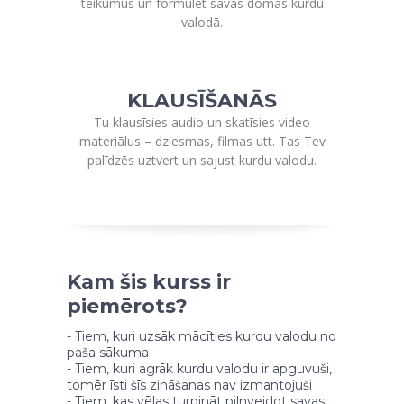
teikumus un formulēt savas domas kurdu
valodā.
KLAUSĪŠANĀS
Tu klausīsies audio un skatīsies video
materiālus – dziesmas, filmas utt. Tas Tev
palīdzēs uztvert un sajust kurdu valodu.
Kam šis kurss ir
piemērots?
- Tiem, kuri uzsāk mācīties kurdu valodu no
paša sākuma
- Tiem, kuri agrāk kurdu valodu ir apguvuši,
tomēr īsti šīs zināšanas nav izmantojuši
- Tiem, kas vēlas turpināt pilnveidot savas