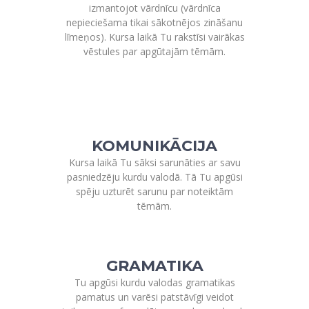
izmantojot vārdnīcu (vārdnīca
nepieciešama tikai sākotnējos zināšanu
līmeņos). Kursa laikā Tu rakstīsi vairākas
vēstules par apgūtajām tēmām.
KOMUNIKĀCIJA
Kursa laikā Tu sāksi sarunāties ar savu
pasniedzēju kurdu valodā. Tā Tu apgūsi
spēju uzturēt sarunu par noteiktām
tēmām.
GRAMATIKA
Tu apgūsi kurdu valodas gramatikas
pamatus un varēsi patstāvīgi veidot