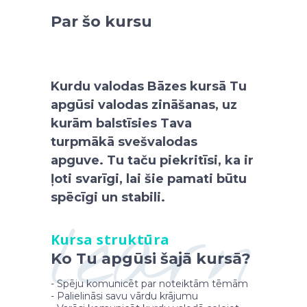
Par šo kursu
Kurdu valodas Bāzes kursā Tu
apgūsi valodas
zināšanas
, uz
kurām balstīsies Tava
turpmākā svešvalodas
apguve. Tu taču piekritīsi, ka ir
ļoti svarīgi, lai šie pamati būtu
spēcīgi un stabili.
learn
Kursa struktūra
Ko Tu apgūsi šajā kursā?
- Spēju komunicēt par noteiktām tēmām
- Palielināsi savu vārdu krājumu