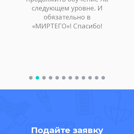
ек. Я
следующем уровне. И
оцен
олжить
обязательно в
попр
«МИРТЕГО»! Спасибо!
до
Подайте заявку