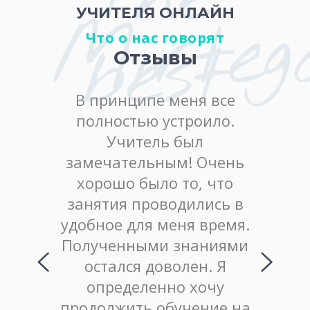
УЧИТЕЛЯ ОНЛАЙН
Mirteg
best
Что о нас говорят
Отзывы
ожность
В принципе меня все
Положи
ковой
полностью устроило.
кач
». Мне
Учитель был
методи
ь, и я
замечательным! Очень
Учит
жить
хорошо было то, что
посл
с вами.
занятия проводились в
подр
авился
удобное для меня время.
темы
 нашего
Полученными знаниями
до
ъяснила
остался доволен. Я
пояс
оняла,
определенно хочу
ма
ый в
продолжить обучение на
хор