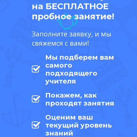
на БЕСПЛАТНОЕ
пробное занятие!
Заполните заявку, и мы
свяжемся с вами!
Мы подберем вам
самого
подходящего
учителя
Покажем, как
проходят занятия
Оценим ваш
текущий уровень
знаний