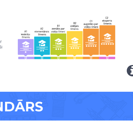
r
ši
NDĀRS