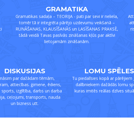
GRAMATIKA
Gramatikas sadaļa – TEORIJA - pati par sevi ir neliela,
At
i
tomēr tā ir integrēta pārējo uzdevumu veikšanā –
at
i
RUNĀŠANAS, KLAUSĪŠANĀS un LASĪŠANAS PRAKSĒ,
r
tādā veidā Tavas pasīvās zināšanas kļūs par aktīvi
lietojamām zināšanām.
DISKUSIJAS
LOMU SPĒLES
nāsim par dažādam tēmām,
Tu piedalīsies kopā ar pārējiem
am, attiecības. ģimene, ēdiens,
dalībniekiem dažādās lomu sp
sports, izglītība, darbs un darba
kuras imitēs reālas dzīves situā
vija, ceļojumi, transports, nauda
un bizness utt.