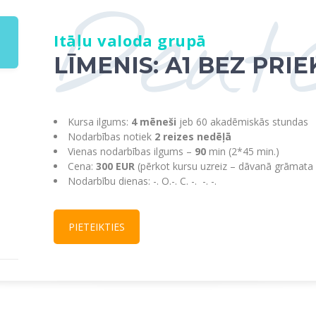
Deut
Itāļu valoda grupā
LĪMENIS: A1 BEZ PR
Kursa ilgums:
4 mēneši
jeb 60 akadēmiskās stundas
Nodarbības notiek
2 reizes nedēļā
Vienas nodarbības ilgums –
90
min (2*45 min.)
Cena:
300
EUR
(pērkot kursu uzreiz – dāvanā grāmata
Nodarbību dienas: -. O.-. C. -.
-. -.
PIETEIKTIES