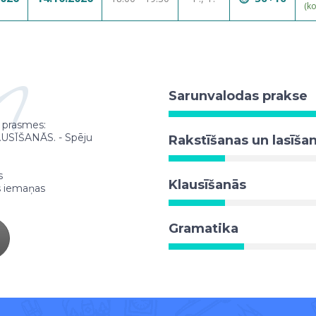
(k
n
Sarunvalodas prakse
4 prasmes:
SĪŠANĀS. - Spēju
Rakstīšanas un lasīša
s
Klausīšanās
as iemaņas
Gramatika