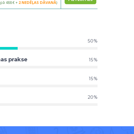
2 NEDĒĻAS DĀVANĀ
opā 488 € +
)
50
nas prakse
15
15
20