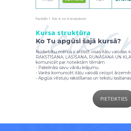
lear
Parādīti 1. līdz 4. no 4 ierakstiem
Kursa struktūra
Ko Tu apgūsi šajā kursā?
Nodarbību mērķis ir attīstīt visas itāļu valodas 
RAKSTĪŠANA, LASĪŠANA, RUNĀŠANA UN KLAU
komunicēt par noteiktām tēmām
- Palielināsi savu vārdu krājumu
- Varēsi komunicēt itāļu valodā ceļojot ārzemē
- Apgūsi vēstuļu rakstīšanas un tekstu lasīšan
PIETEIKTIES