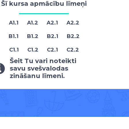
Šī kursa apmācību līmeņi
A1.1 A1.2 A2.1 A2.2
B1.1 B1.2 B2.1 B2.2
C1.1 C1.2 C2.1 C2.2
Šeit Tu vari noteikti
savu svešvalodas
zināšanu līmeni.