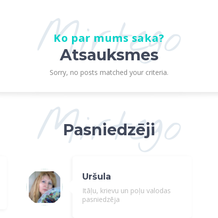
Mirtego
Ko par mums saka?
Atsauksmes
Sorry, no posts matched your criteria.
Mirtego
Pasniedzēji
Uršula
Itāļu, krievu un poļu valodas
pasniedzēja