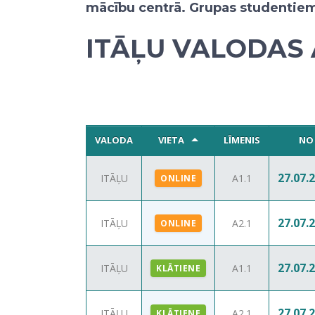
mācību centrā. Grupas studentiem i
ITĀĻU VALODAS
VALODA
VIETA
LĪMENIS
NO
27.07.
ITĀĻU
A1.1
ONLINE
27.07.
ITĀĻU
A2.1
ONLINE
27.07.
ITĀĻU
A1.1
KLĀTIENE
27.07.
ITĀĻU
A2.1
KLĀTIENE