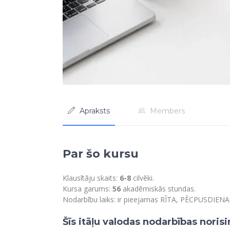
Apraksts
Members
Par šo kursu
Klausītāju skaits:
6-8
cilvēki.
Kursa garums:
56
akadēmiskās stundas.
Nodarbību laiks: ir pieejamas RĪTA, PĒCPUSDIEN
Šīs itāļu valodas nodarbības noris