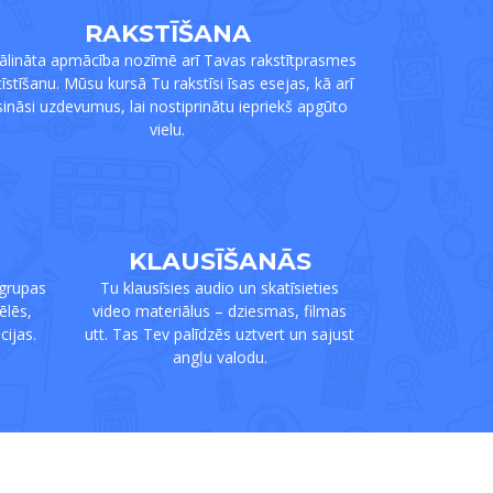
RAKSTĪŠANA
tālināta apmācība nozīmē arī Tavas rakstītprasmes
tīstīšanu. Mūsu kursā Tu rakstīsi īsas esejas, kā arī
isināsi uzdevumus, lai nostiprinātu iepriekš apgūto
vielu.
KLAUSĪŠANĀS
 grupas
Tu klausīsies audio un skatīsieties
ēlēs,
video materiālus – dziesmas, filmas
cijas.
utt. Tas Tev palīdzēs uztvert un sajust
angļu valodu.