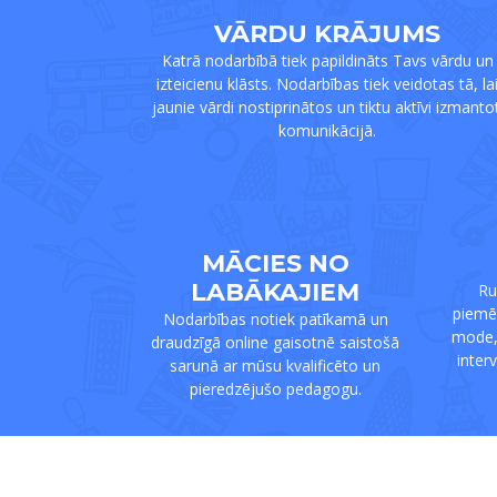
VĀRDU KRĀJUMS
Katrā nodarbībā tiek papildināts Tavs vārdu un
izteicienu klāsts. Nodarbības tiek veidotas tā, la
jaunie vārdi nostiprinātos un tiktu aktīvi izmantot
komunikācijā.
MĀCIES NO
LABĀKAJIEM
Ru
piemēr
Nodarbības notiek patīkamā un
mode, 
draudzīgā online gaisotnē saistošā
inter
sarunā ar mūsu kvalificēto un
pieredzējušo pedagogu.