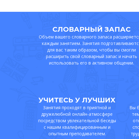
СЛОВАРНЫЙ ЗАПАС
Объем вашего словарного запаса расширяетс
каждым занятием. Занятия подготавливаютс
для вас таким образом, чтобы вы смогли
расширить свой словарный запас и начать
использовать его в активном общении.
УЧИТЕСЬ У ЛУЧШИХ
Занятия проходят в приятной и
Вы б
дружелюбной онлайн-атмосфере
тем
посредством увлекательной беседы
от
с нашим квалифицированным и
сп
опытным преподавателем.
тру