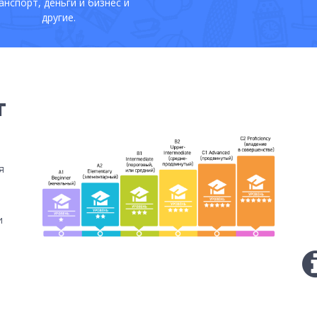
анспорт, деньги и бизнес и
другие.
т
я
и