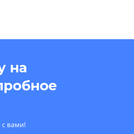
у на
пробное
 с вами!