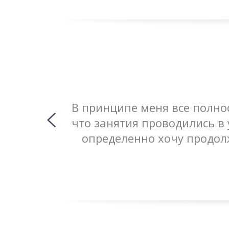
 и я хочу
В принципе меня все полно
ителя. Она
что занятия проводились в
одолжить
определенно хочу продол