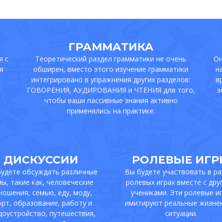
ГРАММАТИКА
я с
Теоретический раздел грамматики не очень
Он
я
обширен, вместо этого изучение грамматики
н
интегрировано в упражнения других разделов:
в
ГОВОРЕНИЯ, АУДИРОВАНИЯ и ЧТЕНИЯ для того,
э
чтобы ваши пассивные знания активно
применялись на практике.
ДИСКУССИИ
РОЛЕВЫЕ ИГР
удете обсуждать различные
Вы будете участвовать в р
ы, такие как, человеческие
ролевых играх вместе с дру
ношения, семью, еду, моду,
учениками. Эти ролевые и
орт, образование, работу и
имитируют реальные жизне
доустройство, путешествия,
ситуации.