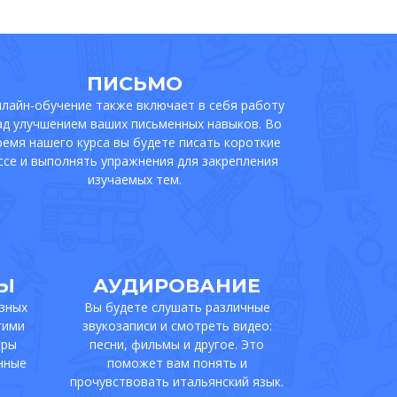
ПИСЬМО
лайн-обучение также включает в себя работу
ад улучшением ваших письменных навыков. Во
ремя нашего курса вы будете писать короткие
ссе и выполнять упражнения для закрепления
изучаемых тем.
Ы
АУДИРОВАНИЕ
азных
Вы будете слушать различные
гими
звукозаписи и смотреть видео:
гры
песни, фильмы и другое. Это
нные
поможет вам понять и
прочувствовать итальянский язык.