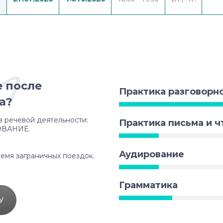
n
е после
Практика разговорн
а?
ов речевой деятельности:
Практика письма и ч
ОВАНИЕ.
Аудирование
ремя заграничных поездок.
Грамматика
У