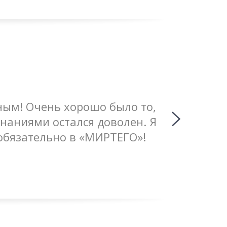
ным! Очень хорошо было то,
Поло
наниями остался доволен. Я
последова
обязательно в «МИРТЕГО»!
материал