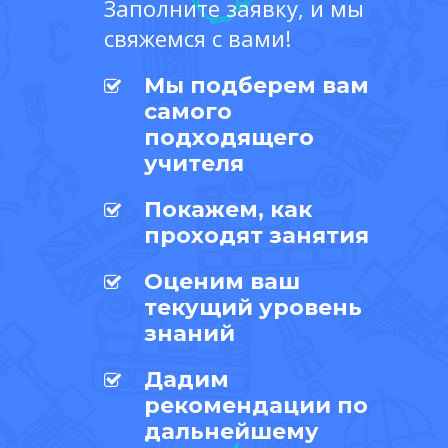
Заполните заявку, и мы
свяжемся с вами!
Мы подберем вам
самого
подходящего
учителя
Покажем, как
проходят занятия
Оценим ваш
текущий уровень
знаний
Дадим
рекомендации по
дальнейшему