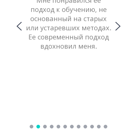
гому
Мне понравился ее
и пр
еперь
подход к обучению, не
атмосф
маю
основанный на старых
и мо
 хотела
или устаревших методах.
од
чение.
Ее современный подход
фа
сего
вдохновил меня.
препо
дачи!
очень 
анг