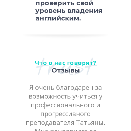
проверить свой
уровень владения
английским.
trust
Что о нас говорят?
Отзывы
зыковая
Я очень благодарен за
Я изуч
удники
возможность учиться у
«нул
обрые.
профессионального и
шко
атьяна
прогрессивного
Про
ьная и
преподавателя Татьяны.
прохо