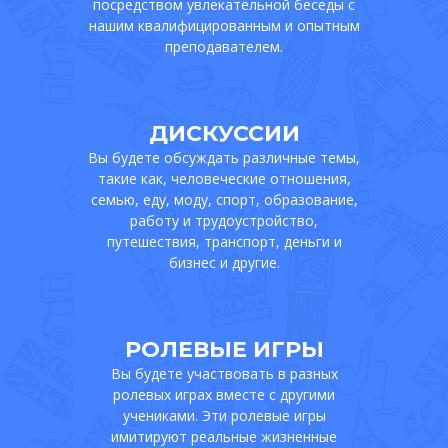
посредством увлекательной беседы с
нашим квалифицированным и опытным
преподавателем.
ДИСКУССИИ
Вы будете обсуждать различные темы,
такие как, человеческие отношения,
семью, еду, моду, спорт, образование,
работу и трудоустройство,
путешествия, транспорт, деньги и
бизнес и другие.
РОЛЕВЫЕ ИГРЫ
Вы будете участвовать в разных
ролевых играх вместе с другими
учениками. Эти ролевые игры
имитируют реальные жизненные