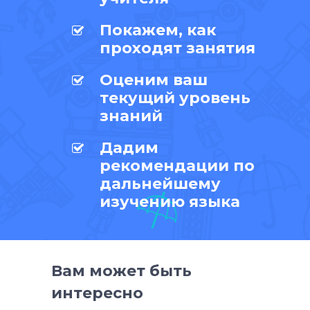
Покажем, как
проходят занятия
Оценим ваш
текущий уровень
знаний
Дадим
рекомендации по
дальнейшему
изучению языка
Вам может быть
интересно