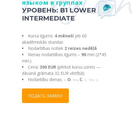
Englis
языком в группах
УРОВЕНЬ: B1 LOWER
INTERMEDIATE
Kursa ilgums:
4 mēneši
jeb 60
akadēmiskās stundas
Nodarbības notiek
2 reizes nedēļā
Vienas nodarbības ilgums –
90
min (2*45
min.)
Cena:
300
EUR
(pērkot kursu uzreiz —
dāvanā grāmata 32 EUR vērtībā)
Nodarbību dienas: -.
O
. —
.
C
. -.
—
. -.
ПОДАТЬ ЗАЯВКУ