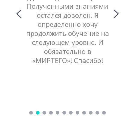
 нашего
Полученными знаниями
до
ъяснила
остался доволен. Я
пояс
оняла,
определенно хочу
ма
ый в
продолжить обучение на
хор
ек. Я
следующем уровне. И
оцен
олжить
обязательно в
попр
«МИРТЕГО»! Спасибо!
до