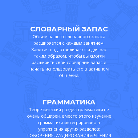
СЛОВАРНЫЙ ЗАПАС
Объем вашего словарного запаса
расширяется с каждым занятием.
Занятия подготавливаются для вас
таким образом, чтобы вы смогли
расширить свой словарный запас и
начать использовать его в активном
общении.
ГРАММАТИКА
Теоретический раздел грамматики не
очень обширен, вместо этого изучение
грамматики интегрировано в
упражнения других разделов:
ГОВОРЕНИЯ, АУДИРОВАНИЯ и ЧТЕНИЯ