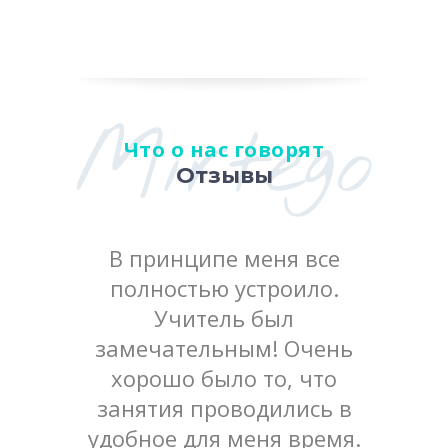
Mirtego
Что о нас говорят
Отзывы
ожность
В принципе меня все
Положи
ковой
полностью устроило.
кач
». Мне
Учитель был
методи
ь, и я
замечательным! Очень
Учит
жить
хорошо было то, что
посл
с вами.
занятия проводились в
подр
авился
удобное для меня время.
темы