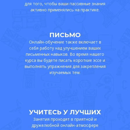
для того, чтобы ваши пассивные знания
активно применялись на практике.
ПИСЬМО
Онлайн-обучение также включает в
себя работу над улучшением ваших
письменных навыков. Во время нашего
курса вы будете писать короткие эссе и
выполнять упражнения для закрепления
изучаемых тем.
УЧИТЕСЬ У ЛУЧШИХ
Занятия проходят в приятной и
дружелюбной онлайн-атмосфере