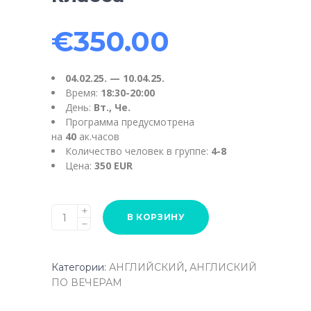
€
350.00
04.02.25. — 10.04.25.
Время:
18:30-20:00
День:
Вт., Че.
Программа предусмотрена
на
40
ак.часов
Количество человек в группе:
4-8
Цена:
350
EUR
Английский
В КОРЗИНУ
язык
подготовительные
курсы
Категории:
АНГЛИЙСКИЙ
,
АНГЛИСКИЙ
к
ПО ВЕЧЕРАМ
экзамену
9-