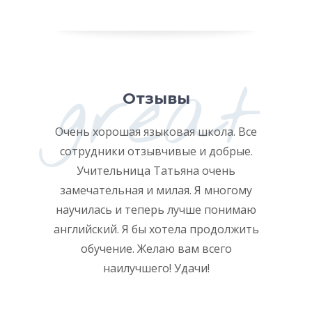
great
Отзывы
 учу
Очень хорошая языковая школа. Все
Я очень
РТЕГО»!
сотрудники отзывчивые и добрые.
учить
вился с
Учительница Татьяна очень
прогр
бчивая,
замечательная и милая. Я многому
Татьяны
навыками
научилась и теперь лучше понимаю
к обу
ная и
английский. Я бы хотела продолжить
старых 
 бы быть
обучение. Желаю вам всего
совре
дчивой!!!
наилучшего! Удачи!