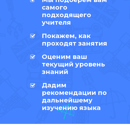
самого
подходящего
учителя
Покажем, как
проходят занятия
Оценим ваш
текущий уровень
знаний
Дадим
рекомендации по
дальнейшему
изучению языка